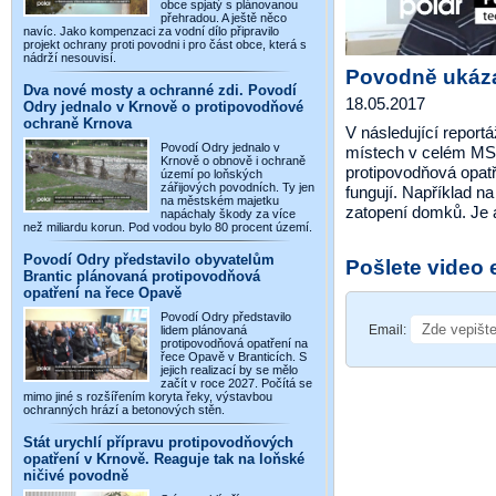
obce spjatý s plánovanou
přehradou. A ještě něco
navíc. Jako kompenzaci za vodní dílo připravilo
projekt ochrany proti povodni i pro část obce, která s
nádrží nesouvisí.
Povodně ukázal
Dva nové mosty a ochranné zdi. Povodí
18.05.2017
Odry jednalo v Krnově o protipovodňové
ochraně Krnova
V následující report
Povodí Odry jednalo v
místech v celém MS 
Krnově o obnově i ochraně
protipovodňová opatř
území po loňských
zářijových povodních. Ty jen
fungují. Například n
na městském majetku
zatopení domků. Je a
napáchaly škody za více
než miliardu korun. Pod vodou bylo 80 procent území.
Povodí Odry představilo obyvatelům
Pošlete video
Brantic plánovaná protipovodňová
opatření na řece Opavě
Povodí Odry představilo
Email:
lidem plánovaná
protipovodňová opatření na
řece Opavě v Branticích. S
jejich realizací by se mělo
začít v roce 2027. Počítá se
mimo jiné s rozšířením koryta řeky, výstavbou
ochranných hrází a betonových stěn.
Stát urychlí přípravu protipovodňových
opatření v Krnově. Reaguje tak na loňské
ničivé povodně