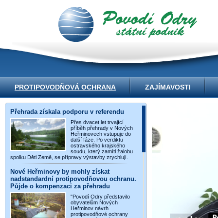
PROTIPOVODŇOVÁ OCHRANA
ZAJÍMAVOSTI
Přehrada získala podporu v referendu
Přes dvacet let trvající
příběh přehrady v Nových
Heřminovech vstupuje do
další fáze. Po verdiktu
ostravského krajského
soudu, který zamítl žalobu
spolku Děti Země, se přípravy výstavby zrychlují.
Nové Heřminovy by mohly získat
nadstandardní protipovodňovou ochranu.
Půjde o kompenzaci za přehradu
"Povodí Odry představilo
obyvatelům Nových
Heřminov návrh
protipovodňové ochrany