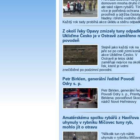
domovem mnoha druhů r
ale také rájem rybářů. Tí
více je potřebná ochrana
prostředí a údržba čistot
hladiny i břehů vodního dí
Každý rok tady probíhá akce úklidu a sběru odpad
Z okolí řeky Opavy zmizely tuny odpadk
Ukliďme Česko je v Ostravě zaměřeno n
povodeň
Stejně jako každý rok na
jaře se po celé zemi koná
akce Ukliďme Česko. V
Ostravě je letos úklid
zaměřuje nejvíce na okolí
řek, které je velmi
znečištěné po podzimní povodni.
Petr Birklen, generální ředitel Povodí
Odry s. p.
Petr Birklen, generální řed
Povodí Odry s. p., Priority
Birklena: povodňové škod
nádrž Nové Heřminovy
Amatérskému spolku rybářů z Havířova
uhynuly v rybníku Míčovec tuny ryb,
mohlo jít o otravu
"Několik tun ryb náhle
uhynulo v rybníku Míčov