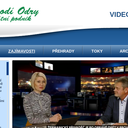
VIDE
ZAJÍMAVOSTI
PŘEHRADY
TOKY
ARC
í
vě
ce
u
e
ími
e