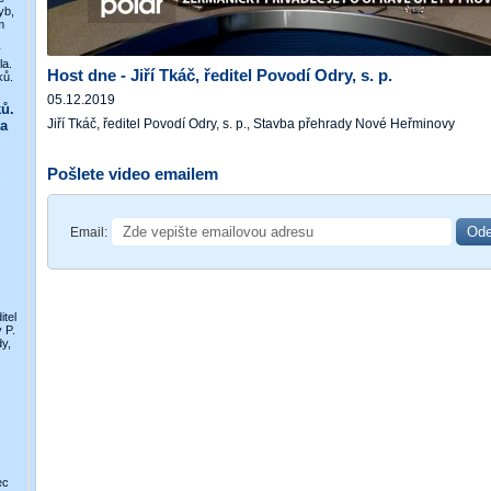
yb,
m
y
la.
Host dne - Jiří Tkáč, ředitel Povodí Odry, s. p.
ků.
05.12.2019
ů.
Jiří Tkáč, ředitel Povodí Odry, s. p., Stavba přehrady Nové Heřminovy
a
Pošlete video emailem
Email:
itel
 P.
y,
ec