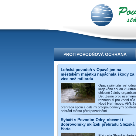
videoportál
PROTIPOVODŇOVÁ OCHRANA
Loňská povodeň v Opavě jen na
městském majetku napáchala škody za
více než miliardu
Opava přivítala rozhodnut
krajského soudu v Ostra
ohledně žaloby organiza
Dětí Země proti územním
rozhodnutí pro vodní dílo
Nové Heřminovy. Věří, ž
přehrada spolu s dalšími protipovodňovými opatřen
ochrání město před povodněmi.
Rybáři s Povodím Odry, obcemi i
dobrovolníky uklízeli přehradu Slezská
Harta
Přehrada Slezská Harta j