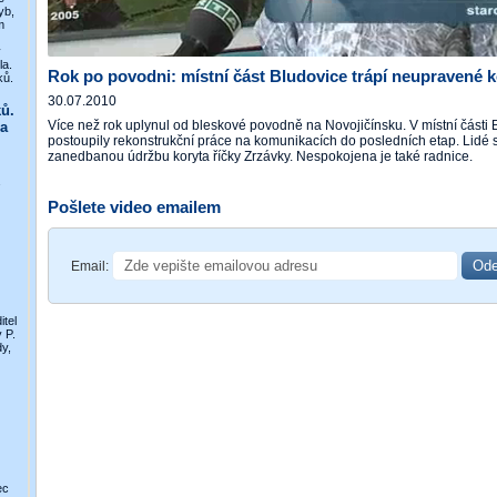
yb,
m
y
la.
Rok po povodni: místní část Bludovice trápí neupravené k
ků.
30.07.2010
ů.
Více než rok uplynul od bleskové povodně na Novojičínsku. V místní části 
a
postoupily rekonstrukční práce na komunikacích do posledních etap. Lidé si
zanedbanou údržbu koryta říčky Zrzávky. Nespokojena je také radnice.
Pošlete video emailem
Email:
itel
 P.
y,
ec