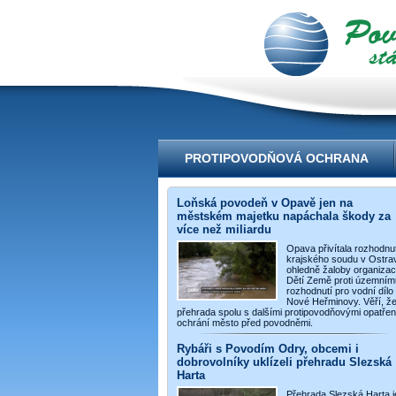
videoportál
PROTIPOVODŇOVÁ OCHRANA
Loňská povodeň v Opavě jen na
městském majetku napáchala škody za
více než miliardu
Opava přivítala rozhodnut
krajského soudu v Ostra
ohledně žaloby organiza
Dětí Země proti územním
rozhodnutí pro vodní dílo
Nové Heřminovy. Věří, ž
přehrada spolu s dalšími protipovodňovými opatřen
ochrání město před povodněmi.
Rybáři s Povodím Odry, obcemi i
dobrovolníky uklízeli přehradu Slezská
Harta
Přehrada Slezská Harta j