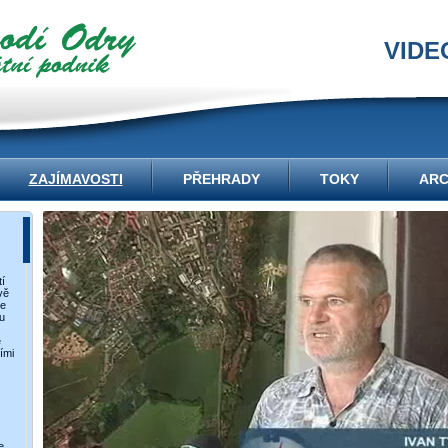
VIDE
ZAJÍMAVOSTI
PŘEHRADY
TOKY
ARC
í
vě
ce
u
e
ími
e