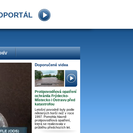
OPORTÁL
HÍV
Doporučené videa
Protipovodňová opatření
ochránila Frýdecko-
Místecko i Ostravu před
katastrofou
Letošní povodně byly podle
některých horší než v roce
1997. Pomohla hlavně
protipovodňová opatření,
která se realizovala v
průběhu předchozích let.