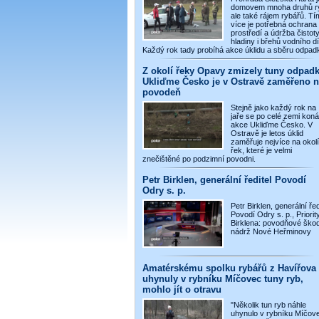
domovem mnoha druhů r
ale také rájem rybářů. Tí
více je potřebná ochrana
prostředí a údržba čistot
hladiny i břehů vodního dí
Každý rok tady probíhá akce úklidu a sběru odpad
Z okolí řeky Opavy zmizely tuny odpadk
Ukliďme Česko je v Ostravě zaměřeno n
povodeň
Stejně jako každý rok na
jaře se po celé zemi koná
akce Ukliďme Česko. V
Ostravě je letos úklid
zaměřuje nejvíce na okolí
řek, které je velmi
znečištěné po podzimní povodni.
Petr Birklen, generální ředitel Povodí
Odry s. p.
Petr Birklen, generální řed
Povodí Odry s. p., Priority
Birklena: povodňové škod
nádrž Nové Heřminovy
Amatérskému spolku rybářů z Havířova
uhynuly v rybníku Míčovec tuny ryb,
mohlo jít o otravu
"Několik tun ryb náhle
uhynulo v rybníku Míčov