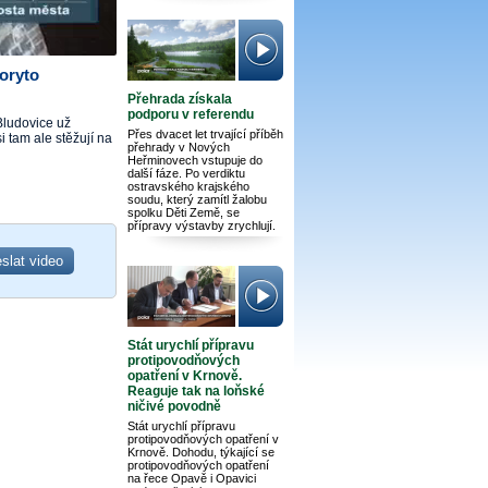
oryto
Přehrada získala
podporu v referendu
Bludovice už
Přes dvacet let trvající příběh
 tam ale stěžují na
přehrady v Nových
Heřminovech vstupuje do
další fáze. Po verdiktu
ostravského krajského
soudu, který zamítl žalobu
spolku Děti Země, se
přípravy výstavby zrychlují.
Stát urychlí přípravu
protipovodňových
opatření v Krnově.
Reaguje tak na loňské
ničivé povodně
Stát urychlí přípravu
protipovodňových opatření v
Krnově. Dohodu, týkající se
protipovodňových opatření
na řece Opavě i Opavici