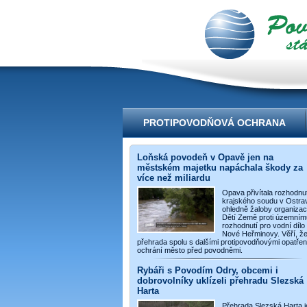
videoportál
PROTIPOVODŇOVÁ OCHRANA
Loňská povodeň v Opavě jen na
městském majetku napáchala škody za
více než miliardu
Opava přivítala rozhodnut
krajského soudu v Ostra
ohledně žaloby organiza
Dětí Země proti územním
rozhodnutí pro vodní dílo
Nové Heřminovy. Věří, ž
přehrada spolu s dalšími protipovodňovými opatřen
ochrání město před povodněmi.
Rybáři s Povodím Odry, obcemi i
dobrovolníky uklízeli přehradu Slezská
Harta
Přehrada Slezská Harta j