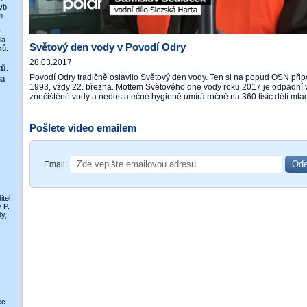
yb,
m
y
la.
Světový den vody v Povodí Odry
ků.
28.03.2017
ů.
Povodí Odry tradičně oslavilo Světový den vody. Ten si na popud OSN př
a
1993, vždy 22. března. Mottem Světového dne vody roku 2017 je odpadní vo
znečištěné vody a nedostatečné hygieně umírá ročně na 360 tisíc dětí mladš
Pošlete video emailem
Email:
itel
 P.
y,
ec