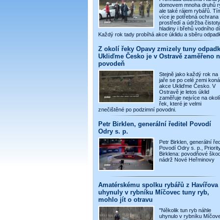
domovem mnoha druhů r
ale také rájem rybářů. Tí
více je potřebná ochrana
prostředí a údržba čistot
hladiny i břehů vodního dí
Každý rok tady probíhá akce úklidu a sběru odpad
Z okolí řeky Opavy zmizely tuny odpadk
Ukliďme Česko je v Ostravě zaměřeno n
povodeň
Stejně jako každý rok na
jaře se po celé zemi koná
akce Ukliďme Česko. V
Ostravě je letos úklid
zaměřuje nejvíce na okolí
řek, které je velmi
znečištěné po podzimní povodni.
Petr Birklen, generální ředitel Povodí
Odry s. p.
Petr Birklen, generální řed
Povodí Odry s. p., Priority
Birklena: povodňové škod
nádrž Nové Heřminovy
Amatérskému spolku rybářů z Havířova
uhynuly v rybníku Míčovec tuny ryb,
mohlo jít o otravu
"Několik tun ryb náhle
uhynulo v rybníku Míčov