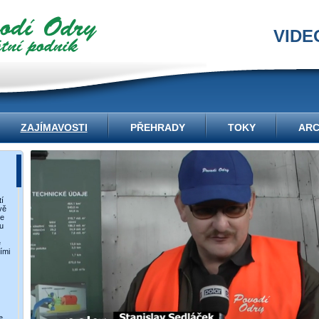
VIDE
ZAJÍMAVOSTI
PŘEHRADY
TOKY
ARC
í
vě
ce
u
e
ími
e