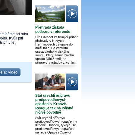
Přehrada získala
podporu v referendu
ipomínáme od roku
Přes dvacet let trvající příběh
da. Kvůli pití
přehrady v Nových
ích 5 let.
Heřminovech vstupuje do
další fáze. Po verdiktu
ostravského krajského
soudu, který zamítl žalobu
spolku Děti Země, se
přípravy výstavby zrychlují.
Stát urychlí přípravu
protipovodňových
opatření v Krnově.
Reaguje tak na loňské
ničivé povodně
Stát urychlí přípravu
protipovodňových opatření v
Krnově. Dohodu, týkající se
protipovodňových opatření
na řece Opavě i Opavici