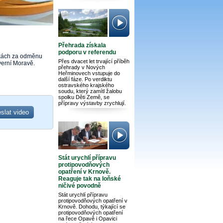
Přehrada získala
podporu v referendu
vkách za odměnu
Přes dvacet let trvající příběh
verní Moravě.
přehrady v Nových
Heřminovech vstupuje do
další fáze. Po verdiktu
ostravského krajského
soudu, který zamítl žalobu
spolku Děti Země, se
přípravy výstavby zrychlují.
Stát urychlí přípravu
protipovodňových
opatření v Krnově.
Reaguje tak na loňské
ničivé povodně
Stát urychlí přípravu
protipovodňových opatření v
Krnově. Dohodu, týkající se
protipovodňových opatření
na řece Opavě i Opavici