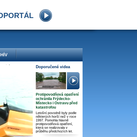
OPORTÁL
HÍV
Doporučené videa
Protipovodňová opatření
ochránila Frýdecko-
Místecko i Ostravu před
katastrofou
Letošní povodně byly podle
některých horší než v roce
1997. Pomohla hlavně
protipovodňová opatření,
která se realizovala v
průběhu předchozích let.