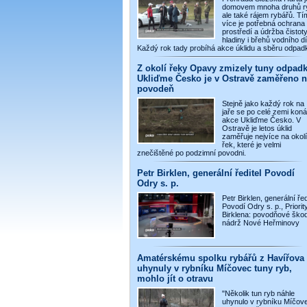
domovem mnoha druhů r
ale také rájem rybářů. Tí
více je potřebná ochrana
prostředí a údržba čistot
hladiny i břehů vodního dí
Každý rok tady probíhá akce úklidu a sběru odpad
Z okolí řeky Opavy zmizely tuny odpadk
Ukliďme Česko je v Ostravě zaměřeno n
povodeň
Stejně jako každý rok na
jaře se po celé zemi koná
akce Ukliďme Česko. V
Ostravě je letos úklid
zaměřuje nejvíce na okolí
řek, které je velmi
znečištěné po podzimní povodni.
Petr Birklen, generální ředitel Povodí
Odry s. p.
Petr Birklen, generální řed
Povodí Odry s. p., Priority
Birklena: povodňové škod
nádrž Nové Heřminovy
Amatérskému spolku rybářů z Havířova
uhynuly v rybníku Míčovec tuny ryb,
mohlo jít o otravu
"Několik tun ryb náhle
uhynulo v rybníku Míčov