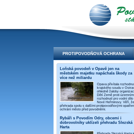
videoportál
PROTIPOVODŇOVÁ OCHRANA
Loňská povodeň v Opavě jen na
městském majetku napáchala škody za
více než miliardu
Opava přivítala rozhodnut
krajského soudu v Ostra
ohledně žaloby organiza
Dětí Země proti územním
rozhodnutí pro vodní dílo
Nové Heřminovy. Věří, ž
přehrada spolu s dalšími protipovodňovými opatřen
ochrání město před povodněmi.
Rybáři s Povodím Odry, obcemi i
dobrovolníky uklízeli přehradu Slezská
Harta
Přehrada Slezská Harta j