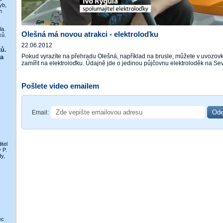
yb,
m
y
la.
Olešná má novou atrakci - elektroloďku
ků.
22.06.2012
ů.
Pokud vyrazíte na přehradu Olešná, například na brusle, můžete v uvozo
a
zamířit na elektroloďku. Údajně jde o jedinou půjčovnu elektroloděk na Se
Pošlete video emailem
Email:
itel
 P.
y,
ec