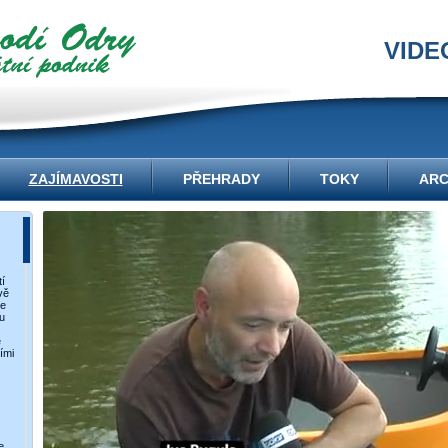
VIDE
ZAJÍMAVOSTI
PŘEHRADY
TOKY
ARC
í
vě
ce
u
e
ími
e